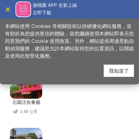
跳
遊桃園 APP 全新上線
到
立即下載
導覽
關閉
主
桃園觀光導覽網
首頁
>
想去的地方
>
住宿
>
逸雲莊
要
本網站使用 Cookies 等相關技術以持續優化網站服務，並
內
有助於為您提供更佳的體驗，當您繼續使用本網站即表示您
容
同意我們的 Cookie 使用政策。另外，網站提供周邊景點自
逸雲莊 周邊店家
區
動偵測服務，建議您允許本網站取得您的位置資訊，以開啟
塊
及使用此智慧化服務。
共有 184 間店家
我知道了
石園活魚餐廳
3.48 公里