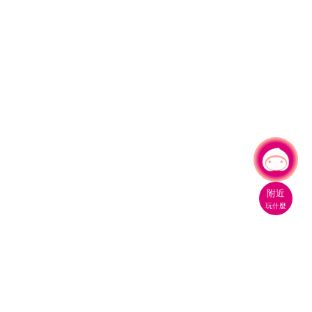
有事問小桃，一起遊桃園
|
附近
玩什麼