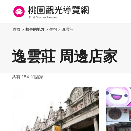
跳
到
主
要
桃園觀光導覽網
:::
首頁
>
想去的地方
>
住宿
>
逸雲莊
內
容
區
逸雲莊 周邊店家
塊
共有 184 間店家