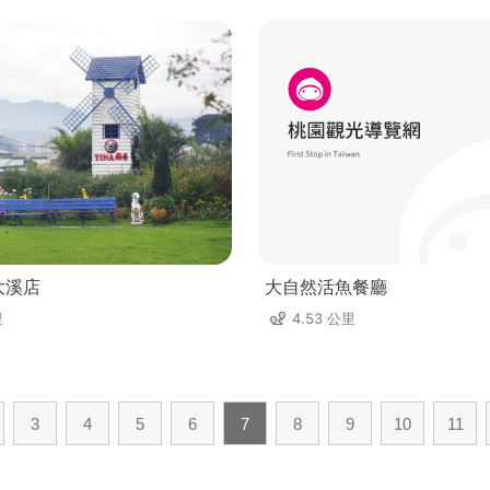
大溪店
大自然活魚餐廳
里
4.53 公里
3
4
5
6
7
8
9
10
11