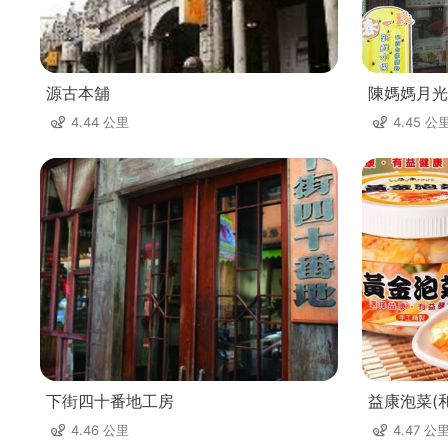
源古本舖
陳媽媽月光
4.44 公里
4.45 公
下街四十番地工房
益康泡菜(
4.46 公里
4.47 公