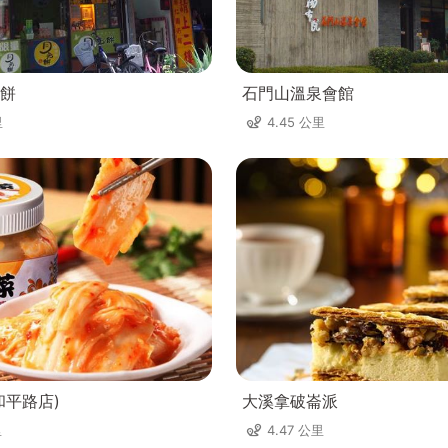
餅
石門山溫泉會館
里
4.45 公里
和平路店)
大溪拿破崙派
里
4.47 公里