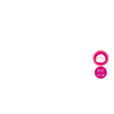
有事問小桃，一起遊桃園
|
附近
玩什麼