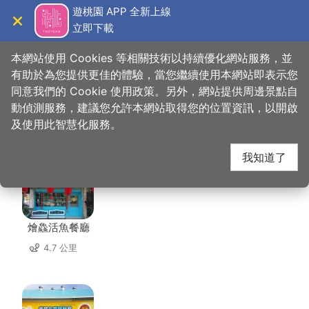
跳
遊桃園 APP 全新上線
到
立即下載
導覽
關閉
主
桃園觀光導覽網
首頁
>
想去的地方
>
住宿
>
逸雲莊
要
本網站使用 Cookies 等相關技術以持續優化網站服務，並
內
有助於為您提供更佳的體驗，當您繼續使用本網站即表示您
容
同意我們的 Cookie 使用政策。另外，網站提供周邊景點自
逸雲莊 周邊店家
區
動偵測服務，建議您允許本網站取得您的位置資訊，以開啟
塊
及使用此智慧化服務。
共有 184 間店家
我知道了
燴鱻活魚餐廳
4.7 公里