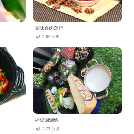
實味香肉舖行
2.65 公里
福柒涮涮鍋
2.72 公里