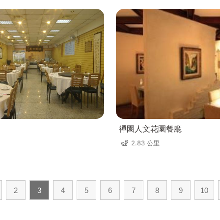
禪園人文花園餐廳
2.83 公里
2
3
4
5
6
7
8
9
10