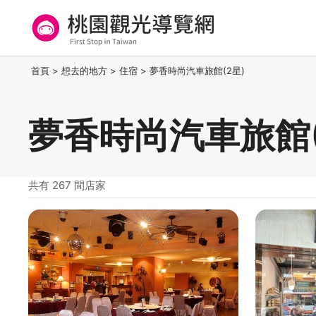
跳
到
主
要
桃園觀光導覽網
:::
首頁
>
想去的地方
>
住宿
>
夢香時尚汽車旅館(2星)
內
容
區
夢香時尚汽車旅館(
塊
共有 267 間店家