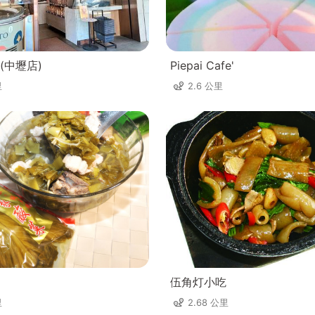
(中壢店)
Piepai Cafe'
里
2.6 公里
伍角灯小吃
里
2.68 公里