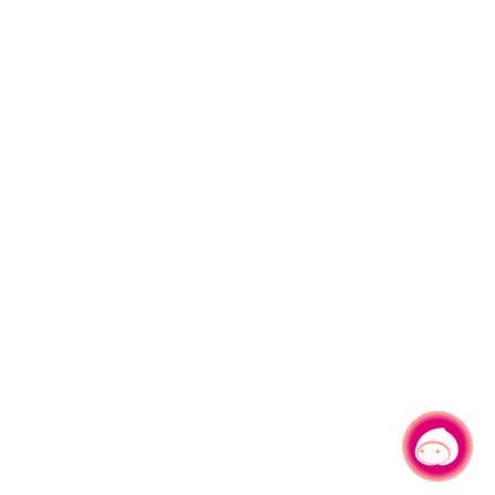
有事問小桃，一起遊桃園
|