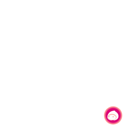
有事問小桃，一起遊桃園
|