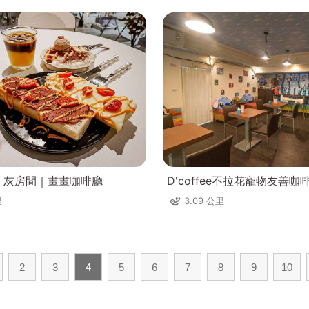
om 灰房間｜畫畫咖啡廳
D'coffee不拉花寵物友善咖
里
3.09 公里
2
3
4
5
6
7
8
9
10