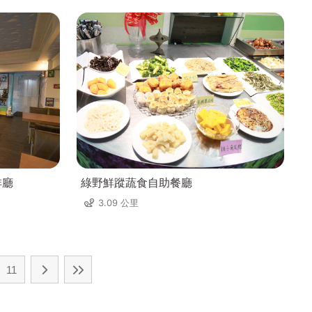
啡廳
綠野鮮蹤蔬食自助餐廳
3.09 公里
11