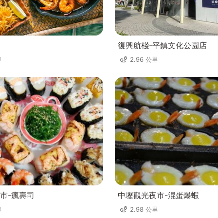
復興航棧-平鎮文化公園店
里
2.96 公里
市-瘋壽司
中壢觀光夜市-混蛋爆蝦
里
2.98 公里