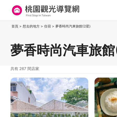
跳
到
主
要
桃園觀光導覽網
:::
首頁
>
想去的地方
>
住宿
>
夢香時尚汽車旅館(2星)
內
容
區
夢香時尚汽車旅館(
塊
共有 267 間店家