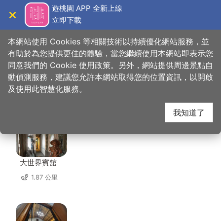
跳
遊桃園 APP 全新上線
到
立即下載
導覽
關閉
主
桃園觀光導覽網
首頁
>
想去的地方
>
美食、購物
>
阿嬌米干
要
本網站使用 Cookies 等相關技術以持續優化網站服務，並
內
有助於為您提供更佳的體驗，當您繼續使用本網站即表示您
容
同意我們的 Cookie 使用政策。另外，網站提供周邊景點自
阿嬌米干 周邊住宿
區
動偵測服務，建議您允許本網站取得您的位置資訊，以開啟
塊
及使用此智慧化服務。
共有 139 間店家
我知道了
大世界賓舘
1.87 公里