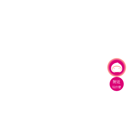
有事問小桃，一起遊桃園
附近
玩什麼