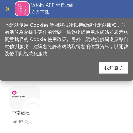
跳
遊桃園 APP 全新上線
到
立即下載
導覽
關閉
主
桃園觀光導覽網
首頁
>
想去的地方
>
美食、購物
>
路易莎咖啡-桃園中正店
要
本網站使用 Cookies 等相關技術以持續優化網站服務，並
內
有助於為您提供更佳的體驗，當您繼續使用本網站即表示您
容
同意我們的 Cookie 使用政策。另外，網站提供周邊景點自
路易莎咖啡-桃園中正
區
動偵測服務，建議您允許本網站取得您的位置資訊，以開啟
塊
及使用此智慧化服務。
店 周邊住宿
我知道了
共有 122 間店家
中南旅社
97 公尺