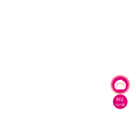
有事問小桃，一起遊桃園
|
附近
玩什麼