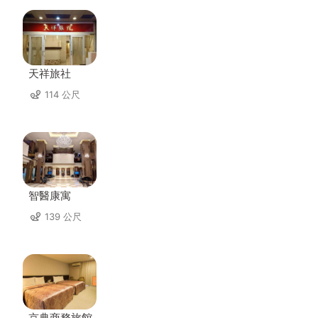
天祥旅社
114 公尺
智醫康寓
139 公尺
京典商務旅館