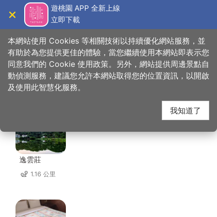
跳
遊桃園 APP 全新上線
到
立即下載
導覽
關閉
主
桃園觀光導覽網
首頁
>
想去的地方
>
美食、購物
>
傳香客家餐館
要
本網站使用 Cookies 等相關技術以持續優化網站服務，並
內
有助於為您提供更佳的體驗，當您繼續使用本網站即表示您
容
同意我們的 Cookie 使用政策。另外，網站提供周邊景點自
傳香客家餐館 周邊住宿
區
動偵測服務，建議您允許本網站取得您的位置資訊，以開啟
塊
及使用此智慧化服務。
共有 72 間店家
我知道了
逸雲莊
1.16 公里