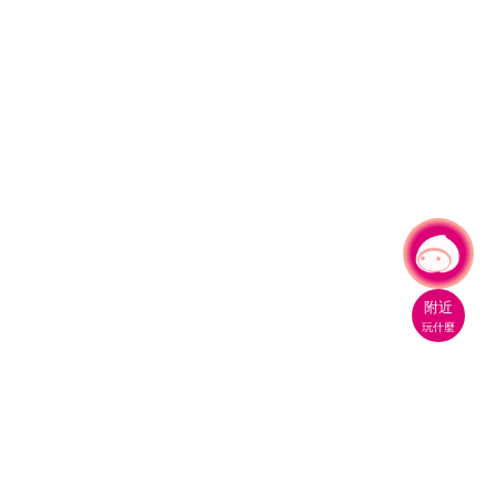
有事問小桃，一起遊桃園
附近
玩什麼