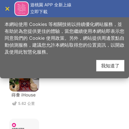
跳
遊桃園 APP 全新上線
到
立即下載
導覽
關閉
主
桃園觀光導覽網
首頁
>
想去的地方
>
美食、購物
>
傳香客家餐館
要
本網站使用 Cookies 等相關技術以持續優化網站服務，並
內
有助於為您提供更佳的體驗，當您繼續使用本網站即表示您
容
同意我們的 Cookie 使用政策。另外，網站提供周邊景點自
傳香客家餐館 周邊住宿
區
動偵測服務，建議您允許本網站取得您的位置資訊，以開啟
塊
及使用此智慧化服務。
共有 72 間店家
我知道了
蒔薈 iHouse
5.62 公里