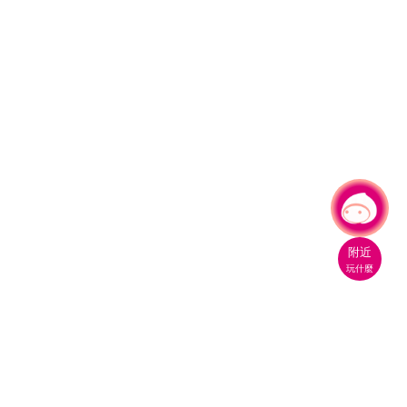
有事問小桃，一起遊桃園
附近
玩什麼