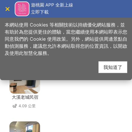
跳
遊桃園 APP 全新上線
到
立即下載
導覽
關閉
主
桃園觀光導覽網
首頁
>
想去的地方
>
美食、購物
>
傳香客家餐館
要
本網站使用 Cookies 等相關技術以持續優化網站服務，並
內
有助於為您提供更佳的體驗，當您繼續使用本網站即表示您
容
同意我們的 Cookie 使用政策。另外，網站提供周邊景點自
傳香客家餐館 周邊住宿
區
動偵測服務，建議您允許本網站取得您的位置資訊，以開啟
塊
及使用此智慧化服務。
共有 72 間店家
我知道了
大溪老城民宿
4.09 公里