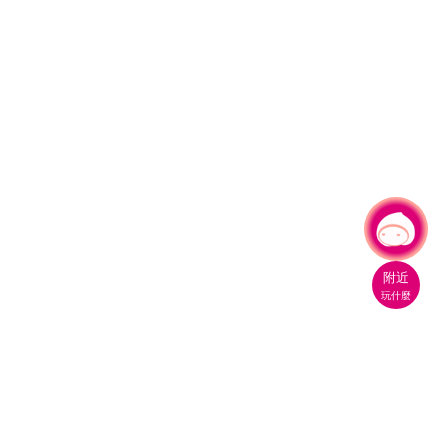
有事問小桃，一起遊桃園
附近
玩什麼