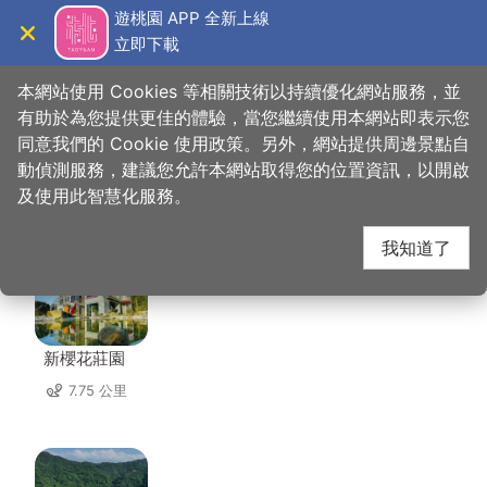
跳
遊桃園 APP 全新上線
到
立即下載
導覽
關閉
主
桃園觀光導覽網
首頁
>
想去的地方
>
美食、購物
>
傳香客家餐館
要
本網站使用 Cookies 等相關技術以持續優化網站服務，並
內
有助於為您提供更佳的體驗，當您繼續使用本網站即表示您
容
同意我們的 Cookie 使用政策。另外，網站提供周邊景點自
傳香客家餐館 周邊住宿
區
動偵測服務，建議您允許本網站取得您的位置資訊，以開啟
塊
及使用此智慧化服務。
共有 72 間店家
我知道了
新櫻花莊園
7.75 公里