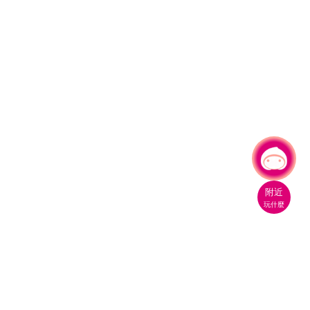
有事問小桃，一起遊桃園
|
附近
玩什麼