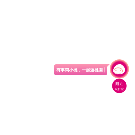
有事問小桃，一起遊桃園
|
附近
玩什麼