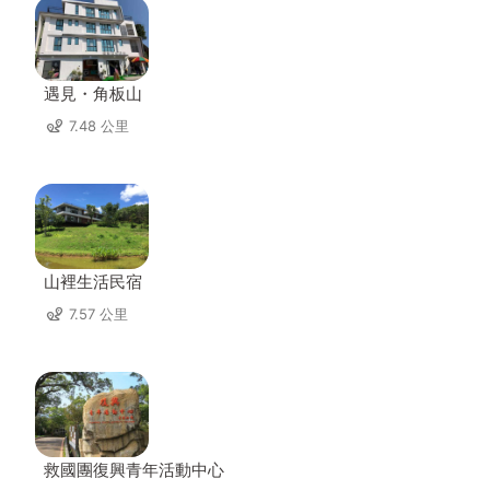
遇見・角板山
7.48 公里
山裡生活民宿
7.57 公里
救國團復興青年活動中心