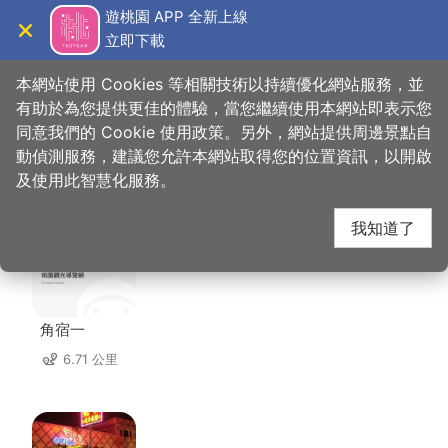
跳
遊桃園 APP 全新上線
到
立即下載
導覽
關閉
主
桃園觀光導覽網
首頁
>
想去的地方
>
美食、購物
>
傳香客家餐館
要
本網站使用 Cookies 等相關技術以持續優化網站服務，並
內
有助於為您提供更佳的體驗，當您繼續使用本網站即表示您
容
同意我們的 Cookie 使用政策。另外，網站提供周邊景點自
傳香客家餐館 周邊住宿
區
動偵測服務，建議您允許本網站取得您的位置資訊，以開啟
塊
及使用此智慧化服務。
共有 72 間店家
我知道了
角宿一
6.71 公里