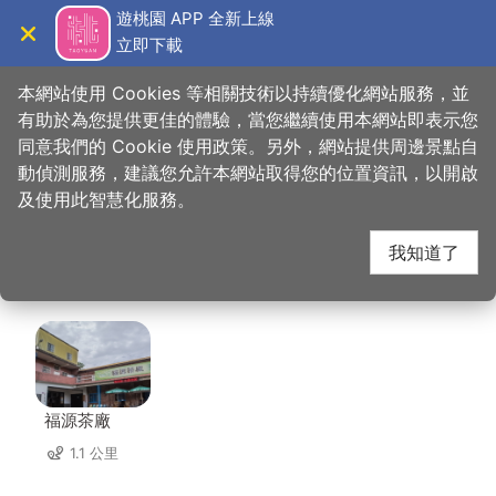
跳
遊桃園 APP 全新上線
到
立即下載
導覽
關閉
主
桃園觀光導覽網
首頁
>
想去的地方
>
美食、購物
>
星之戀咖啡美食館
要
本網站使用 Cookies 等相關技術以持續優化網站服務，並
內
有助於為您提供更佳的體驗，當您繼續使用本網站即表示您
容
同意我們的 Cookie 使用政策。另外，網站提供周邊景點自
星之戀咖啡美食館 周邊
區
動偵測服務，建議您允許本網站取得您的位置資訊，以開啟
塊
及使用此智慧化服務。
店家
我知道了
共有 140 間店家
福源茶廠
1.1 公里