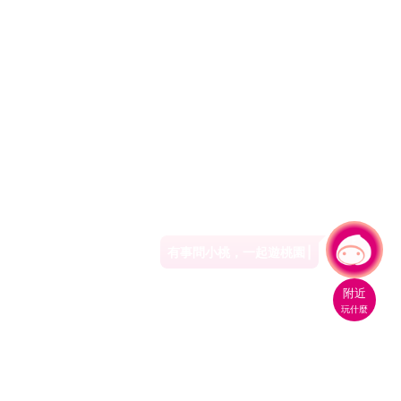
有事問小桃，一起遊桃園
|
附近
玩什麼