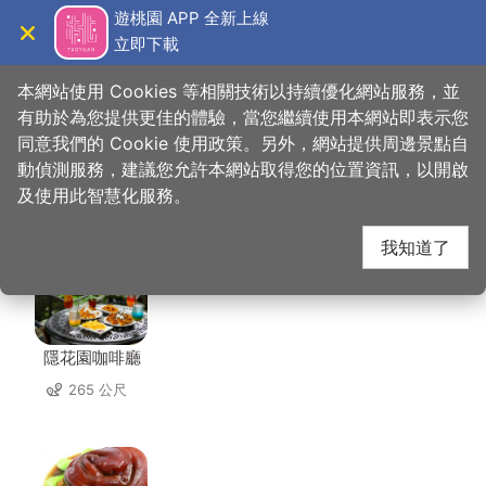
跳
遊桃園 APP 全新上線
到
立即下載
導覽
關閉
主
桃園觀光導覽網
首頁
>
想去的地方
>
美食、購物
>
解放咖啡館
要
本網站使用 Cookies 等相關技術以持續優化網站服務，並
內
有助於為您提供更佳的體驗，當您繼續使用本網站即表示您
容
同意我們的 Cookie 使用政策。另外，網站提供周邊景點自
解放咖啡館 周邊店家
區
動偵測服務，建議您允許本網站取得您的位置資訊，以開啟
塊
及使用此智慧化服務。
共有 228 間店家
我知道了
隱花園咖啡廳
265 公尺