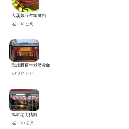
大溪鵝莊客家餐館
318 公尺
隱灶腳百年老厝餐館
331 公尺
萬家老街豬腳
340 公尺