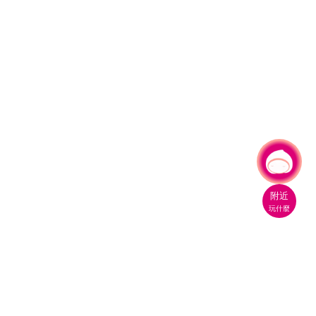
有事問小桃，一起遊桃園
|
附近
玩什麼