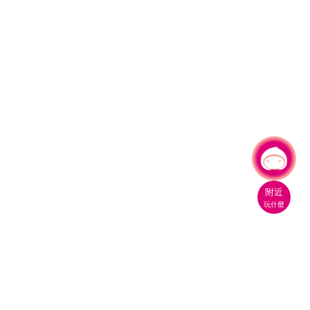
有事問小桃，一起遊桃園
附近
玩什麼