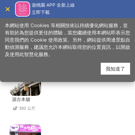
跳
遊桃園 APP 全新上線
到
立即下載
導覽
關閉
主
桃園觀光導覽網
首頁
>
想去的地方
>
美食、購物
>
解放咖啡館
要
本網站使用 Cookies 等相關技術以持續優化網站服務，並
內
有助於為您提供更佳的體驗，當您繼續使用本網站即表示您
容
同意我們的 Cookie 使用政策。另外，網站提供周邊景點自
解放咖啡館 周邊店家
區
動偵測服務，建議您允許本網站取得您的位置資訊，以開啟
塊
及使用此智慧化服務。
共有 228 間店家
我知道了
源古本舖
392 公尺