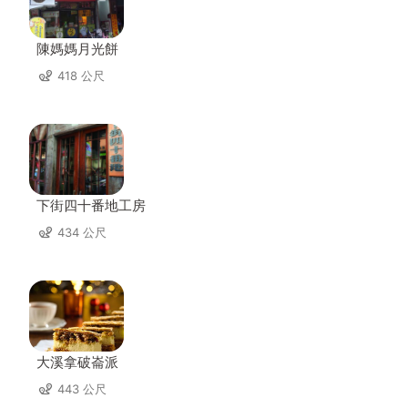
陳媽媽月光餅
418 公尺
下街四十番地工房
434 公尺
大溪拿破崙派
443 公尺