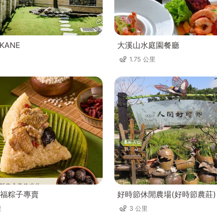
OKANE
大溪山水庭園餐廳
1.75 公里
福粽子專賣
好時節休閒農場(好時節農莊)
里
3 公里