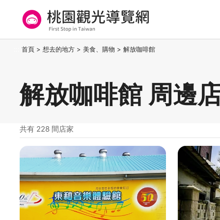
跳
到
主
要
桃園觀光導覽網
:::
首頁
>
想去的地方
>
美食、購物
>
解放咖啡館
內
容
區
解放咖啡館 周邊
塊
共有 228 間店家