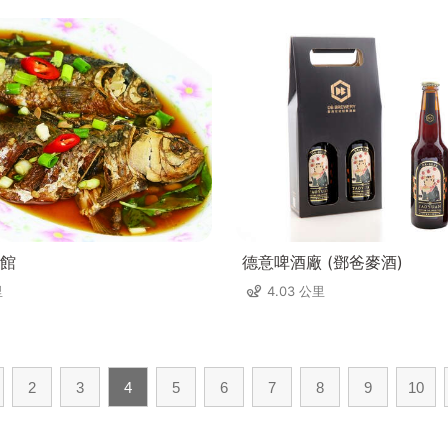
館
德意啤酒廠 (鄧爸麥酒)
里
4.03 公里
2
3
4
5
6
7
8
9
10