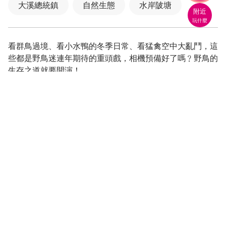
大溪總統鎮
自然生態
水岸陂塘
附近
玩什麼
看群鳥過境、看小水鴨的冬季日常、看猛禽空中大亂鬥，這
些都是野鳥迷連年期待的重頭戲，相機預備好了嗎﹖野鳥的
生存之道就要開演！
如果你熱愛生態之旅，那麼你對頭寮大池肯定不陌生！位於
竹篙厝產業道路上的新福圳，即是一般民眾口中的頭寮大
池，是一座人工埤塘，大小二池面積加起來廣達19公頃，
除了作灌溉之用，當地農民也用來養殖魚類，自然環境維持
得宜的頭寮大池，吸引許多鳥類聚集，特別是每年入冬，候
鳥大舉過境，宛如一場鳥類博覽會。
農民每三年會將大池放水一次，小池則每兩年放一次，這時
正是觀賞魚鷹獵食秀的好時機；雙翼狹長、盤旋於高空的魚