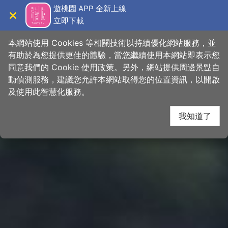
跳
桃園觀光導覽網
遊桃園 APP 全新上線
到
立即下載
導覽
關閉
主
首頁
>
想去的地方
>
景點
>
景點搜尋
要
本網站使用 Cookies 等相關技術以持續優化網站服務，並
內
有助於為您提供更佳的體驗，當您繼續使用本網站即表示您
容
同意我們的 Cookie 使用政策。另外，網站提供周邊景點自
區
動偵測服務，建議您允許本網站取得您的位置資訊，以開啟
塊
及使用此智慧化服務。
我知道了