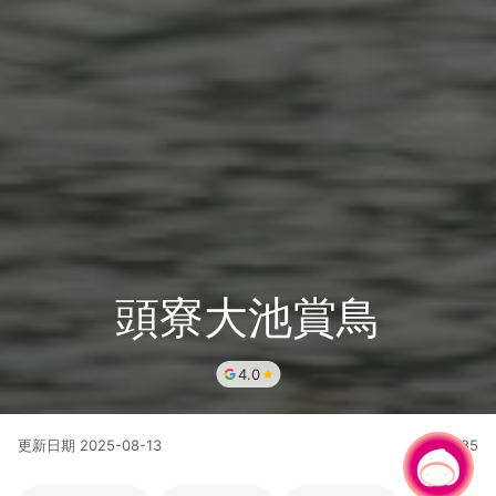
頭寮大池賞鳥
4.0
更新日期
2025-08-13
40785
人氣
有事問小桃，一起遊桃園
|