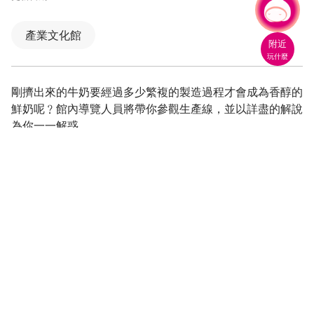
人氣
有事問小桃，一起遊桃園
產業文化館
附近
玩什麼
剛擠出來的牛奶要經過多少繁複的製造過程才會成為香醇的
鮮奶呢﹖館內導覽人員將帶你參觀生產線，並以詳盡的解說
為你一一解惑。
因應疫情，即日起至暫停開放參觀。詳情如
官
網
。
鮮乳是自然且完美均衡的飲品，也是人類接受度最高，營養
最完整的食品；在人生的每一階段，從幼兒、發育中的青少
年、成年的婦女及銀髮族，鮮乳對其而言都是相當重要的營
養來源。