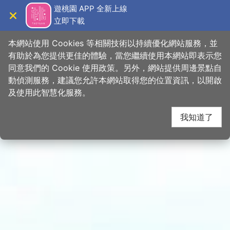
跳
桃園觀光導覽網
遊桃園 APP 全新上線
到
立即下載
導覽
關閉
主
首頁
>
想去的地方
>
景點
>
景點搜尋
要
本網站使用 Cookies 等相關技術以持續優化網站服務，並
內
有助於為您提供更佳的體驗，當您繼續使用本網站即表示您
容
同意我們的 Cookie 使用政策。另外，網站提供周邊景點自
區
動偵測服務，建議您允許本網站取得您的位置資訊，以開啟
塊
及使用此智慧化服務。
我知道了