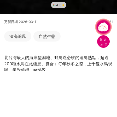
4.3
更新日期
2026-03-11
270221
人氣
有事問小桃，一起遊桃園
|
濱海追風
自然生態
附近
玩什麼
北台灣最大的海岸型濕地、野鳥迷必收的追鳥熱點，超過
200種水鳥在此棲息、覓食﹔每年秋冬之際，上千隻水鳥現
蹤，絕對值得一睹盛況。
水鳥生態樂園~北台灣最大海岸濕地
最美麗的遇見~跟候鳥一起追夕陽