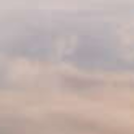
國家級濕地你看過嗎？
踩著自行車來去認識美麗的桃園海岸😎
#許厝港自行車景觀大橋
去年才落成
方便大家來往
#許厝港濕地
↔️
#草漯沙丘
漫遊感受海風的吹拂～
踩著柔軟的沙丘真的很有沙漠風情
找個機會來去騎騎車、看夕陽、大吃海味🦞🐙
這樣的一天就很讓人滿足了☺️
▰只要hashtag
#桃園旅遊
#樂遊桃園
#taoyuantravel
就有機會
在樂遊桃園FB、IG、微博及桃園觀光導覽網曝光！
#竹圍漁港
#許厝港
#綠色旅遊
#海岸生態
#夕陽
#自行車
#大
圓景點
#sunset
#seafood
#biketravel
#taoyuantravel
#taoyuancity
#planyourtrip
#twwheretogo
#taiwantrip
#fyp
#picoftheday