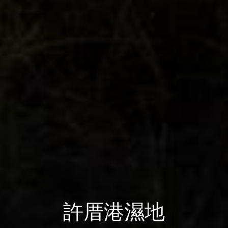
許厝港濕地