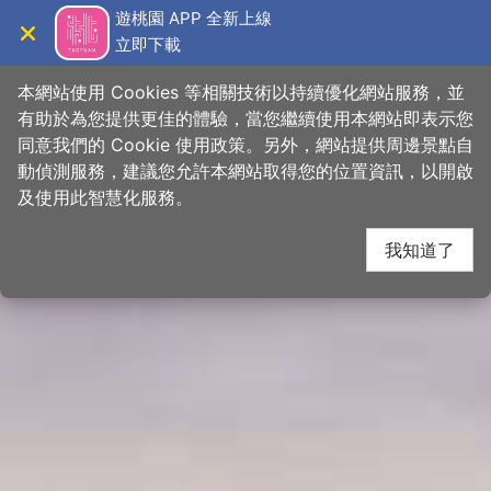
跳
桃園觀光導覽網
遊桃園 APP 全新上線
到
立即下載
導覽
關閉
主
首頁
>
想去的地方
>
景點
>
景點搜尋
要
本網站使用 Cookies 等相關技術以持續優化網站服務，並
內
有助於為您提供更佳的體驗，當您繼續使用本網站即表示您
容
同意我們的 Cookie 使用政策。另外，網站提供周邊景點自
區
動偵測服務，建議您允許本網站取得您的位置資訊，以開啟
下一
塊
及使用此智慧化服務。
我知道了
網友推推
關閉
【
#小桃子愛地球
🚴‍♀️騎車悠遊
#珍珠海岸🌊
】