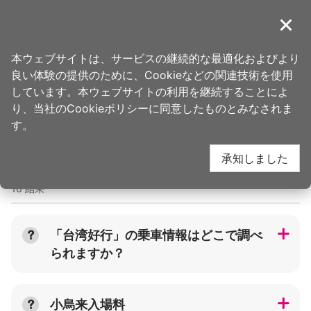
ア
ン
導覽
閉じ
カ
桃園観光旅行
ホーム
>
旅を計画
>
旅行計画ツール
ー
本ウェブサイトは、サービスの継続的な最適化およびより
ポ
良い体験の提供のために、Cookieなどの関連技術を使用
イ
よくある質問
しています。本ウェブサイトの利用を継続することによ
ン
り、当社のCookieポリシーに同意したものとみなされま
ト
す。
に
關鍵字
承知しました
移
動
16 結果
す
る
「台湾好行」の乗車情報はどこで調べ
られますか？
小烏来入場料