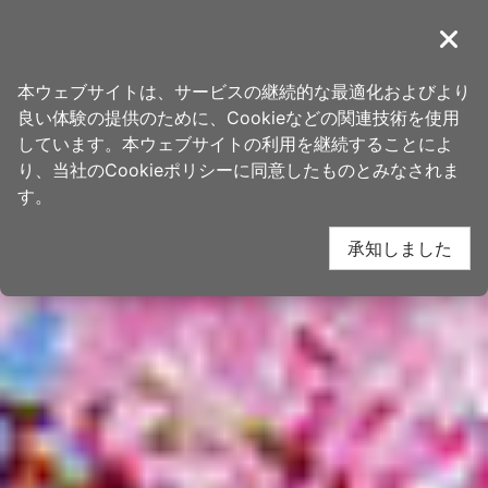
ア
桃園観光旅行
ン
導覽
閉じ
カ
ホーム
>
する事
ー
本ウェブサイトは、サービスの継続的な最適化およびより
ポ
良い体験の提供のために、Cookieなどの関連技術を使用
イ
しています。本ウェブサイトの利用を継続することによ
ン
り、当社のCookieポリシーに同意したものとみなされま
ト
す。
に
承知しました
移
動
す
る