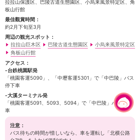
拉拉山保護区、巴陵古道生態園区、小烏来風景特定区、角
板山行館
最佳觀賞時間：
約2月下旬至3月
周辺の観光スポット：
拉拉山巨木区
巴陵古道生態園区
小烏来風景特定区
角板山行館
アクセス：
-台鉄桃園駅発
「桃園客運5090」、「中壢客運5301」で「中巴陵」バス
停下車
-大溪ターミナル発
「桃園客運5091、5093、5094」で「中巴陵」バス停下
チャットでお問い合わせ
|
車
注意：
バス待ちの時間が惜しいなら、車を運転し「北横公路