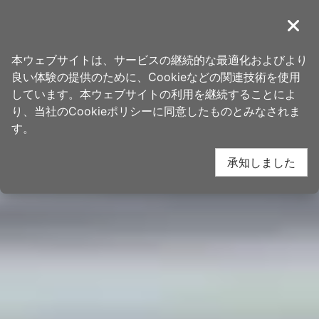
ア
桃園観光旅行
ン
導覽
閉じ
カ
ホーム
>
する事
>
注目のコラム記事
ー
本ウェブサイトは、サービスの継続的な最適化およびより
ポ
良い体験の提供のために、Cookieなどの関連技術を使用
イ
しています。本ウェブサイトの利用を継続することによ
ン
り、当社のCookieポリシーに同意したものとみなされま
ト
す。
に
承知しました
移
動
す
る