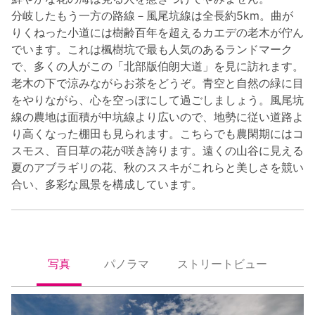
分岐したもう一方の路線－風尾坑線は全長約5km。曲が
りくねった小道には樹齢百年を超えるカエデの老木が佇ん
でいます。これは楓樹坑で最も人気のあるランドマーク
で、多くの人がこの「北部版伯朗大道」を見に訪れます。
老木の下で涼みながらお茶をどうぞ。青空と自然の緑に目
をやりながら、心を空っぽにして過ごしましょう。風尾坑
線の農地は面積が中坑線より広いので、地勢に従い道路よ
り高くなった棚田も見られます。こちらでも農閑期にはコ
スモス、百日草の花が咲き誇ります。遠くの山谷に見える
夏のアブラギリの花、秋のススキがこれらと美しさを競い
合い、多彩な風景を構成しています。
写真
パノラマ
ストリートビュー
照片
全景
街景