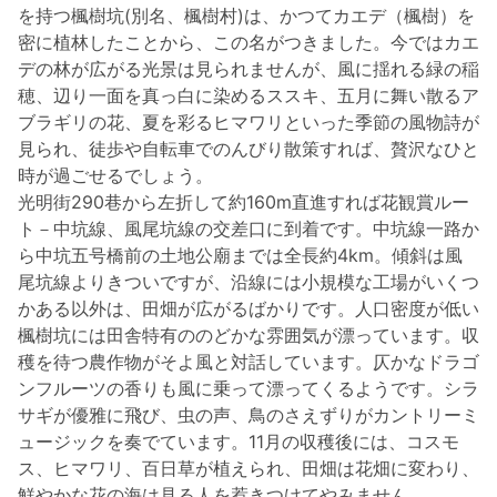
を持つ楓樹坑(別名、楓樹村)は、かつてカエデ（楓樹）を
你知道龜山也藏著一處超療癒的田園秘境嗎？
密に植林したことから、この名がつきました。今ではカエ
就在虎頭山後方的
#楓樹坑
デの林が広がる光景は見られませんが、風に揺れる緑の稲
最近不只可以欣賞盛開的
#中坑荷花
穂、辺り一面を真っ白に染めるススキ、五月に舞い散るア
朵朵牡丹蓮開得又大又美，放眼望去很有仙境感🥰
ブラギリの花、夏を彩るヒマワリといった季節の風物詩が
現在也正好是稻穗成熟的季節🌾
見られ、徒歩や自転車でのんびり散策すれば、贅沢なひと
時が過ごせるでしょう。
沿著鄉間小路漫步，兩旁都是金黃色的稻田
光明街290巷から左折して約160m直進すれば花観賞ルー
搭配遠方山景，怎麼拍都很舒服😎
ト－中坑線、風尾坑線の交差口に到着です。中坑線一路か
推薦大家傍晚再來，少了白天的暑氣
ら中坑五号橋前の土地公廟までは全長約4km。傾斜は風
吹著微風散散步，或是騎著自行車慢慢逛🚴‍♂️
尾坑線よりきついですが、沿線には小規模な工場がいくつ
把夏天最療癒的田園風景一次收藏起來
かある以外は、田畑が広がるばかりです。人口密度が低い
❣貼心提醒
楓樹坑には田舎特有ののどかな雰囲気が漂っています。収
穫を待つ農作物がそよ風と対話しています。仄かなドラゴ
#巴威颱風🌀
來襲，請大家做好防颱準備，注意自身安全，減少非
ンフルーツの香りも風に乗って漂ってくるようです。シラ
必要外出。等風雨過後，再出發樂遊桃園
サギが優雅に飛び、虫の声、鳥のさえずりがカントリーミ
#龜山景點
#龜山楓樹坑
#龜山秘境
#桃園蓮花
ュージックを奏でています。11月の収穫後には、コスモ
ス、ヒマワリ、百日草が植えられ、田畑は花畑に変わり、
鮮やかな花の海は見る人を惹きつけてやみません。