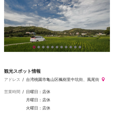
楓樹坑
楓
観光スポット情報
アドレス
/
台湾桃園市亀山区楓樹里中坑街、風尾街
営業時間
/
日曜日：店休
月曜日：店休
火曜日：店休