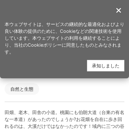
ア
ン
導覽
閉じ
カ
桃園観光旅行
ホーム
>
行き先
>
人気観光スポット
ー
本ウェブサイトは、サービスの継続的な最適化およびより
ポ
良い体験の提供のために、Cookieなどの関連技術を使用
楓樹坑
イ
しています。本ウェブサイトの利用を継続することによ
ン
り、当社のCookieポリシーに同意したものとみなされま
下一
ト
す。
0.0
に
承知しました
移
動
更新しました
2026-03-12
3210
人氣
す
る
自然と生態
網友推推
關閉
田畑、老木、田舎の小道。桃園にも伯朗大道（台東の有名
な一本道）があったのでしょうか?お花畑を自在に歩き回
れるのは、大溪だけではなかったのです！域内に三つの谷
【
#跟著小桃走
龜山楓樹坑的秘境荷花🪷】